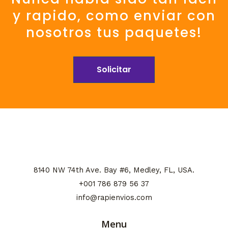
y rapido, como enviar con
nosotros tus paquetes!
Solicitar
8140 NW 74th Ave. Bay #6, Medley, FL
, USA.
+001 786 879 56 37
info@rapienvios.com
Menu