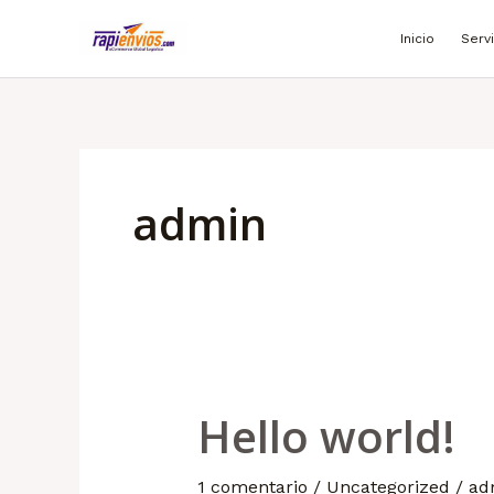
Ir
Inicio
Serv
al
contenido
admin
Hello world!
Hello
world!
1 comentario
/
Uncategorized
/
ad